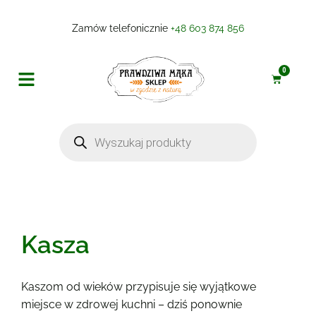
Zamów telefonicznie
+48 603 874 856
0
Produkty do pieczenia i gotowania
Przetwory, sosy, marynaty
Kasza
Kaszom od wieków przypisuje się wyjątkowe
miejsce w zdrowej kuchni – dziś ponownie