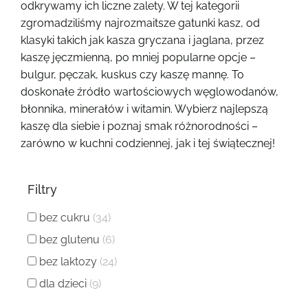
odkrywamy ich liczne zalety. W tej kategorii
zgromadziliśmy najrozmaitsze gatunki kasz, od
klasyki takich jak kasza gryczana i jaglana, przez
kaszę jęczmienną, po mniej popularne opcje –
bulgur, pęczak, kuskus czy kaszę mannę. To
doskonałe źródło wartościowych węglowodanów,
błonnika, minerałów i witamin. Wybierz najlepszą
kaszę dla siebie i poznaj smak różnorodności –
zarówno w kuchni codziennej, jak i tej świątecznej!
Filtry
bez cukru
(34)
bez glutenu
(6)
bez laktozy
(24)
dla dzieci
(9)