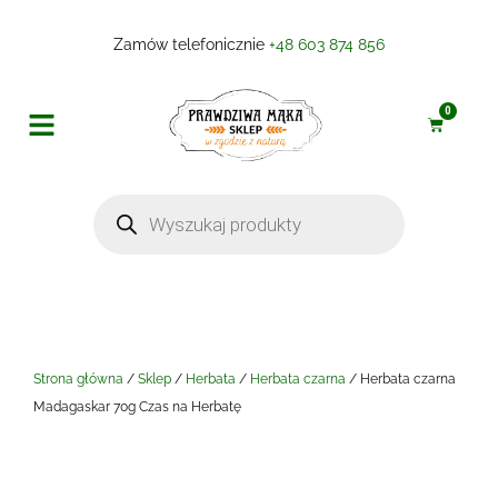
Zamów telefonicznie
+48 603 874 856
0
Produkty do pieczenia i gotowania
Przetwory, sosy, marynaty
Strona główna
/
Sklep
/
Herbata
/
Herbata czarna
/ Herbata czarna
Madagaskar 70g Czas na Herbatę