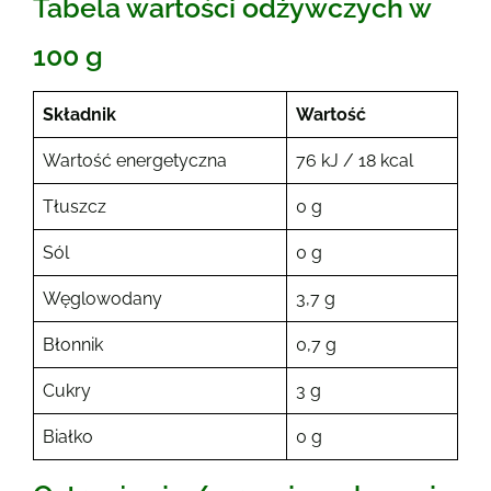
Tabela wartości odżywczych w
100 g
Składnik
Wartość
Wartość energetyczna
76 kJ / 18 kcal
Tłuszcz
0 g
Sól
0 g
Węglowodany
3,7 g
Błonnik
0,7 g
Cukry
3 g
Białko
0 g