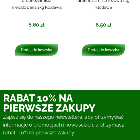
drobnoziarnista
drobnoziarnista różowa 1kg
niejodowana 1kg Kłodawa
Kłodawa
6,60
zł
8,50
zł
Dodaj do koszyka
Dodaj do koszyka
RABAT 10% NA
PIERWSZE ZAKUPY
Zapisz się do naszego newslettera, aby otrzymywać
informacje o promocjach i nowościach, a otrzymasz
rabat -10% na pierwsze zakupy