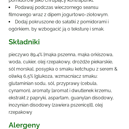
pomidorów jako chrupiący kontrapunkt.
Podawaj podczas wieczornego seansu
filmowego wraz z dipem jogurtowo-ziołowym.
Dodaj pokruszone do sałatki z pomidorami i
ogórkiem, by wzbogacić ją o teksturę i smak.
Składniki
pieczywo 89,4% [mąka pszenna, mąka orkiszowa,
woda, cukier, olej rzepakowy, drożdże piekarskie,
sól morska], posypka o smaku ketchupu z serem &
oliwką 6,5% {glukoza, wzmacniacz smaku:
glutaminian sodu, sól, przyprawy (cebula,
cynamon), aromaty [aromat i dwutlenek krzemu,
ekstrakt z papryki, aspartam, guanylan disodowy,
inozynian disodowy (zawiera pszenicę)]}, olej
rzepakowy
Alergeny