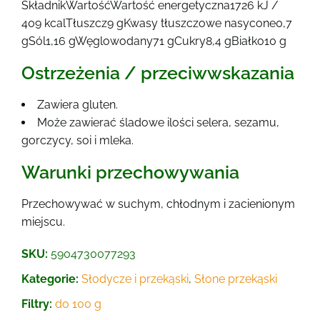
SkładnikWartośćWartość energetyczna1726 kJ /
409 kcalTłuszcz9 gKwasy tłuszczowe nasycone0,7
gSól1,16 gWęglowodany71 gCukry8,4 gBiałko10 g
Ostrzeżenia / przeciwwskazania
Zawiera gluten.
Może zawierać śladowe ilości selera, sezamu,
gorczycy, soi i mleka.
Warunki przechowywania
Przechowywać w suchym, chłodnym i zacienionym
miejscu.
SKU:
5904730077293
Kategorie:
Słodycze i przekąski
,
Słone przekąski
Filtry:
do 100 g