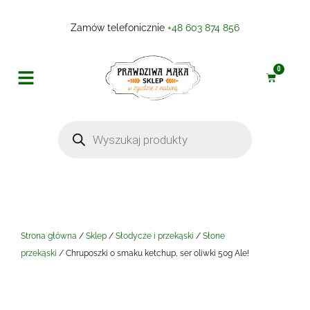
Zamów telefonicznie
+48 603 874 856
0
Produkty do pieczenia i gotowania
Przetwory, sosy, marynaty
Kremy orzechowe i inne
Strona główna
/
Sklep
/
Słodycze i przekąski
/
Słone
przekąski
/ Chruposzki o smaku ketchup, ser oliwki 50g Ale!